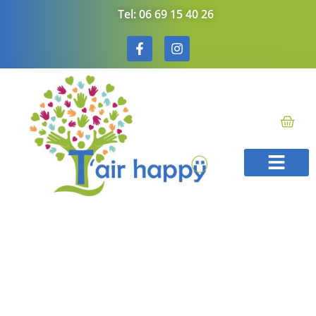
Tel: 06 69 15 40 26
Méthode T’Air Hap
Soins énergéti
Bons cadeaux