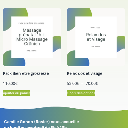
Pack Bien-être grossesse
Relax dos et visage
110,00
€
53,00
€
–
70,00
€
Ajouter au panier
Choix des options
Camille Gonon (Rosier) vous accueille
du lundi au vendredi de 8h à 18h.