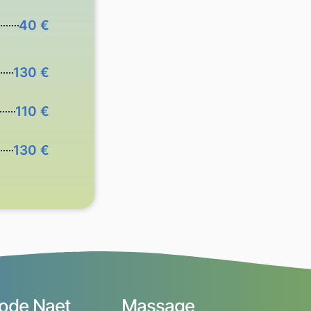
40 €
130 €
110 €
130 €
ode Naet
Massage