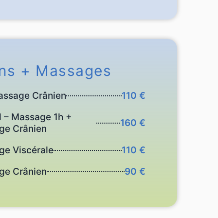
ins + Massages
assage Crânien
110 €
l – Massage 1h +
160 €
ge Crânien
ge Viscérale
110 €
ge Crânien
90 €