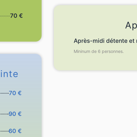
70 €
Ap
Après-midi détente et 
Mininum de 6 personnes.
inte
70 €
90 €
60 €