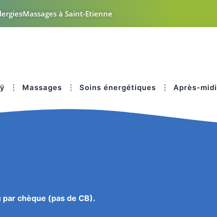
lergies
Massages à Saint-Etienne
pÿ
Massages
Soins énergétiques
Après-mid
 par chèque (pas de CB).