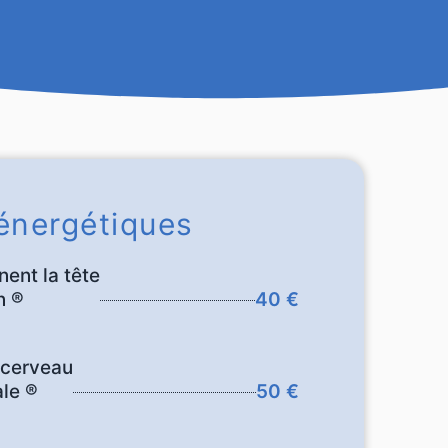
énergétiques
ent la tête
n ®
40 €
 cerveau
le ®
50 €