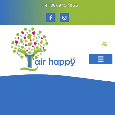
Tel: 06 69 15 40 26
Méthode T’Air Hap
Soins énergéti
Bons cadeaux