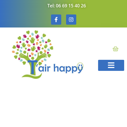
Tel: 06 69 15 40 26
Méthode T’Air Hap
Soins énergéti
Bons cadeaux