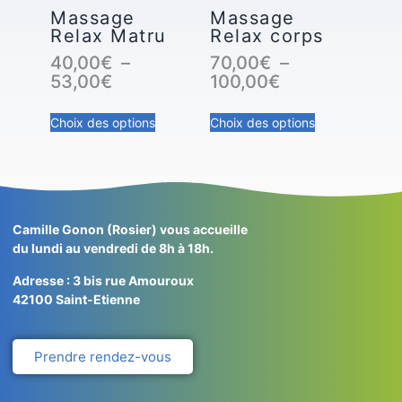
Massage
Massage
Relax Matru
Relax corps
40,00
€
–
70,00
€
–
53,00
€
100,00
€
Choix des options
Choix des options
Camille Gonon (Rosier) vous accueille
du lundi au vendredi de 8h à 18h.
Adresse : 3 bis rue Amouroux
42100
Saint-Etienne
Prendre rendez-vous