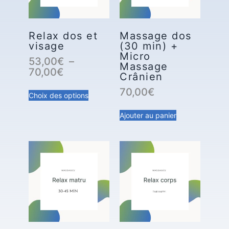
Relax dos et
Massage dos
visage
(30 min) +
Micro
53,00
€
–
Massage
70,00
€
Crânien
70,00
€
Choix des options
Ajouter au panier