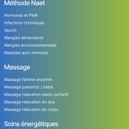
Méthode Naet
Hormones et PMA
Infections chroniques
Vaccin
Allergies alimentaires
Allergies environnementales
Maladies auto immunes
Massage
Massage femme enceinte
Massage parent(s) / bébé
Massage relaxation matru (enfant)
Massage relaxation du dos
Massage relaxation du corps
Soins énergétiques