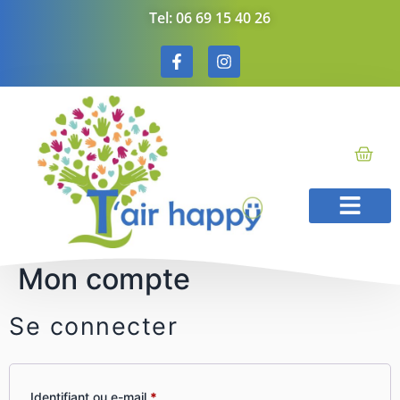
Tel: 06 69 15 40 26
Méthode T’Air Hap
Soins énergéti
Bons cadeaux
Mon compte
Se connecter
Identifiant ou e-mail
*